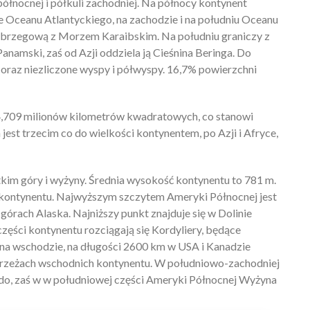
ółnocnej i półkuli zachodniej. Na północy kontynent
Oceanu Atlantyckiego, na zachodzie i na południu Oceanu
 brzegową z Morzem Karaibskim. Na południu graniczy z
 Panamski, zaś od Azji oddziela ją Cieśnina Beringa. Do
oraz niezliczone wyspy i półwyspy. 16,7% powierzchni
,709 milionów kilometrów kwadratowych, co stanowi
est trzecim co do wielkości kontynentem, po Azji i Afryce,
kim góry i wyżyny. Średnia wysokość kontynentu to 781 m.
kontynentu. Najwyższym szczytem Ameryki Północnej jest
górach Alaska. Najniższy punkt znajduje się w Dolinie
części kontynentu rozciągają się Kordyliery, będące
na wschodzie, na długości 2600 km w USA i Kanadzie
ybrzeżach wschodnich kontynentu. W południowo-zachodniej
do, zaś w w południowej części Ameryki Północnej Wyżyna