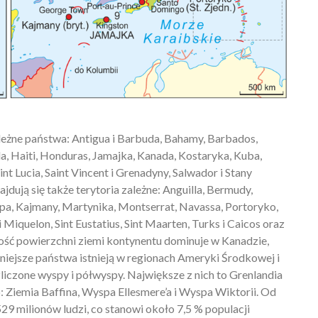
leżne państwa: Antigua i Barbuda, Bahamy, Barbados,
, Haiti, Honduras, Jamajka, Kanada, Kostaryka, Kuba,
nt Lucia, Saint Vincent i Grenadyny, Salwador i Stany
dują się także terytoria zależne: Anguilla, Bermudy,
pa, Kajmany, Martynika, Montserrat, Navassa, Portoryko,
i Miquelon, Sint Eustatius, Sint Maarten, Turks i Caicos oraz
ć powierzchni ziemi kontynentu dominuje w Kanadzie,
iejsze państwa istnieją w regionach Ameryki Środkowej i
liczone wyspy i półwyspy. Największe z nich to Grenlandia
Ziemia Baffina, Wyspa Ellesmere’a i Wyspa Wiktorii. Od
 529 milionów ludzi, co stanowi około 7,5 % populacji