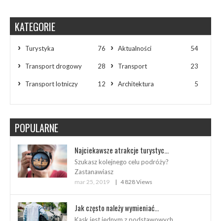
KATEGORIE
Turystyka
76
Aktualności
54
Transport drogowy
28
Transport
23
Transport lotniczy
12
Architektura
5
POPULARNE
Najciekawsze atrakcje turystyc...
Szukasz kolejnego celu podróży?
Zastanawiasz
mar 25, 2019
4 828 Views
Jak często należy wymieniać...
Kask jest jednym z podstawowych