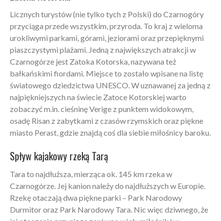
Licznych turystów (nie tylko tych z Polski) do Czarnogóry
przyciąga przede wszystkim, przyroda. To kraj z wieloma
urokliwymi parkami, górami, jeziorami oraz przepięknymi
piaszczystymi plażami. Jedną z największych atrakcji w
Czarnogórze jest Zatoka Kotorska, nazywana też
bałkańskimi fiordami. Miejsce to zostało wpisane na listę
światowego dziedzictwa UNESCO. W uznawanej za jedną z
najpiękniejszych na świecie Zatoce Kotorskiej warto
zobaczyć m.in. cieśninę Verige z punktem widokowym,
osadę Risan z zabytkami z czasów rzymskich oraz piękne
miasto Perast, gdzie znajdą coś dla siebie miłośnicy baroku.
Spływ kajakowy rzeką Tarą
Tara to najdłuższa, mierząca ok. 145 km rzeka w
Czarnogórze. Jej kanion należy do najdłuższych w Europie.
Rzekę otaczają dwa piękne parki – Park Narodowy
Durmitor oraz Park Narodowy Tara. Nic więc dziwnego, że