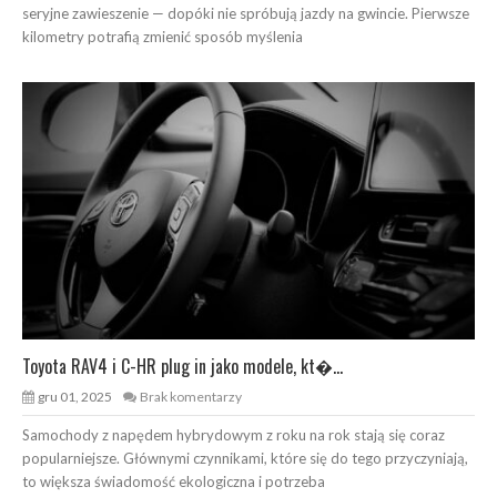
seryjne zawieszenie — dopóki nie spróbują jazdy na gwincie. Pierwsze
kilometry potrafią zmienić sposób myślenia
Toyota RAV4 i C-HR plug in jako modele, kt�...
gru 01, 2025
Brak komentarzy
Samochody z napędem hybrydowym z roku na rok stają się coraz
popularniejsze. Głównymi czynnikami, które się do tego przyczyniają,
to większa świadomość ekologiczna i potrzeba