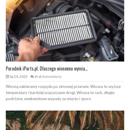
Poradnik iParts.pl. Dlaczego wiosenna wymia...
lip 24, 2025
Brak komentarzy
Wiosną nabieramy rozpędu po zimowej przerwie. Wiosna to wyższe
temperatury i bardziej uczęszczane drogi. Wiosna to ruch, długie
podróżne, weekendowe wypady za miasto i sporo