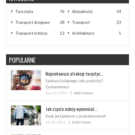
Turystyka
76
Aktualności
54
Transport drogowy
28
Transport
23
Transport lotniczy
12
Architektura
5
POPULARNE
Najciekawsze atrakcje turystyc...
Szukasz kolejnego celu podróży?
Zastanawiasz
mar 25, 2019
4 831 Views
Jak często należy wymieniać...
Kask jest jednym z podstawowych
sty 05, 2021
4 453 Views