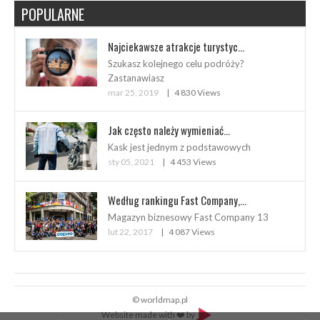
POPULARNE
Najciekawsze atrakcje turystyc...
Szukasz kolejnego celu podróży?
Zastanawiasz
mar 25, 2019
4 830 Views
Jak często należy wymieniać...
Kask jest jednym z podstawowych
sty 05, 2021
4 453 Views
Według rankingu Fast Company,...
Magazyn biznesowy Fast Company 13
lut 22, 2017
4 087 Views
© worldmap.pl
Website made with ❤️ by