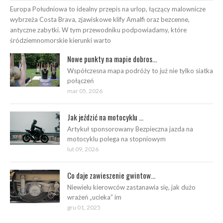
Europa Południowa to idealny przepis na urlop, łączący malownicze
wybrzeża Costa Brava, zjawiskowe klify Amalfi oraz bezcenne,
antyczne zabytki. W tym przewodniku podpowiadamy, które
śródziemnomorskie kierunki warto
Nowe punkty na mapie dobros...
Współczesna mapa podróży to już nie tylko siatka
połączeń
mar 05, 2026
Jak jeździć na motocyklu ...
Artykuł sponsorowany Bezpieczna jazda na
motocyklu polega na stopniowym
lut 09, 2026
Co daje zawieszenie gwintow...
Niewielu kierowców zastanawia się, jak dużo
wrażeń „ucieka” im
gru 01, 2025