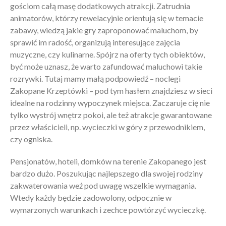
gościom całą masę dodatkowych atrakcji. Zatrudnia
animatorów, którzy rewelacyjnie orientują się w temacie
zabawy, wiedzą jakie gry zaproponować maluchom, by
sprawić im radość, organizują interesujące zajęcia
muzyczne, czy kulinarne. Spójrz na oferty tych obiektów,
być może uznasz, że warto zafundować maluchowi takie
rozrywki. Tutaj mamy małą podpowiedź – noclegi
Zakopane Krzeptówki – pod tym hasłem znajdziesz w sieci
idealne na rodzinny wypoczynek miejsca. Zaczaruje cię nie
tylko wystrój wnętrz pokoi, ale też atrakcje gwarantowane
przez właścicieli, np. wycieczki w góry z przewodnikiem,
czy ogniska.
Pensjonatów, hoteli, domków na terenie Zakopanego jest
bardzo dużo. Poszukując najlepszego dla swojej rodziny
zakwaterowania weź pod uwagę wszelkie wymagania.
Wtedy każdy będzie zadowolony, odpocznie w
wymarzonych warunkach i zechce powtórzyć wycieczkę.