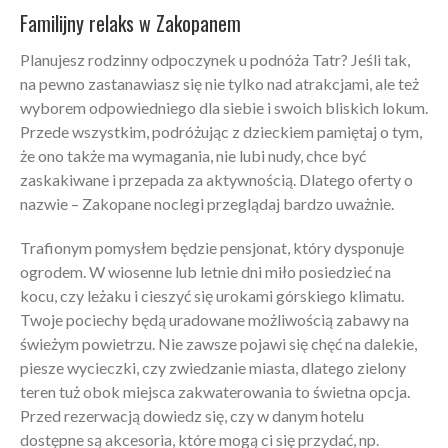
Familijny relaks w Zakopanem
Planujesz rodzinny odpoczynek u podnóża Tatr? Jeśli tak,
na pewno zastanawiasz się nie tylko nad atrakcjami, ale też
wyborem odpowiedniego dla siebie i swoich bliskich lokum.
Przede wszystkim, podróżując z dzieckiem pamiętaj o tym,
że ono także ma wymagania, nie lubi nudy, chce być
zaskakiwane i przepada za aktywnością. Dlatego oferty o
nazwie – Zakopane noclegi przeglądaj bardzo uważnie.
Trafionym pomysłem będzie pensjonat, który dysponuje
ogrodem. W wiosenne lub letnie dni miło posiedzieć na
kocu, czy leżaku i cieszyć się urokami górskiego klimatu.
Twoje pociechy będą uradowane możliwością zabawy na
świeżym powietrzu. Nie zawsze pojawi się chęć na dalekie,
piesze wycieczki, czy zwiedzanie miasta, dlatego zielony
teren tuż obok miejsca zakwaterowania to świetna opcja.
Przed rezerwacją dowiedz się, czy w danym hotelu
dostępne są akcesoria, które mogą ci się przydać, np.