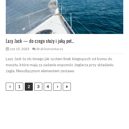
Lazy Jack — do czego służy i jaką peł...
cze 15, 2023
Brak komentarzy
Lazy Jack to nic innego jak system linek biegnących od bomu do
masztu, które mają za zadanie wspomóc żeglarza przy składaniu
żagla. Nieodłącznym elementem zestawu
‹
›
»
1
2
3
4