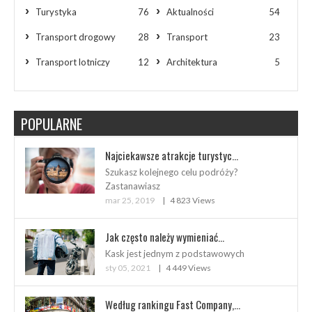
Turystyka
76
Aktualności
54
Transport drogowy
28
Transport
23
Transport lotniczy
12
Architektura
5
POPULARNE
Najciekawsze atrakcje turystyc...
Szukasz kolejnego celu podróży?
Zastanawiasz
mar 25, 2019
4 823 Views
Jak często należy wymieniać...
Kask jest jednym z podstawowych
sty 05, 2021
4 449 Views
Według rankingu Fast Company,...