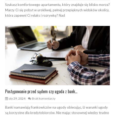
Szukasz komfortowego apartamentu, który znajduje się blisko morza?
Marzy Ci się pobyt w urokliwej, pełnej przepięknych widoków okolicy,
która zapewni Ci relaks i rozrywkę? Nad
Postępowanie przed sądem czy ugoda z bank...
sty 29, 2024
Brak komentarzy
Banki namawiają frankowiczów na ugody obiecując, iż warunki ugody
są korzystne dla kredytobiorców. Nie mając stosownej wiedzy trudno